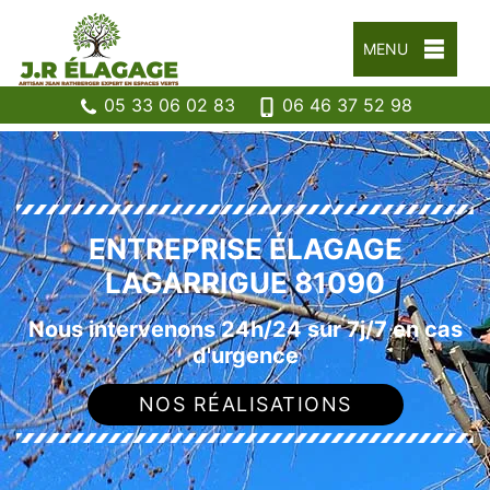
MENU
05 33 06 02 83
06 46 37 52 98
ENTREPRISE ÉLAGAGE
LAGARRIGUE 81090
Nous intervenons 24h/24 sur 7j/7 en cas
d'urgence
NOS RÉALISATIONS