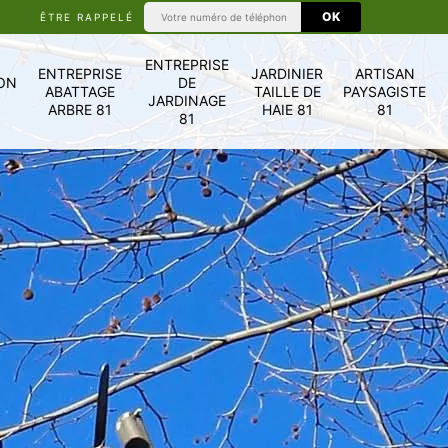
ÊTRE RAPPELÉ
ENTREPRISE
ENTREPRISE
JARDINIER
ARTISAN
ON
DE
ABATTAGE
TAILLE DE
PAYSAGISTE
JARDINAGE
ARBRE 81
HAIE 81
81
81