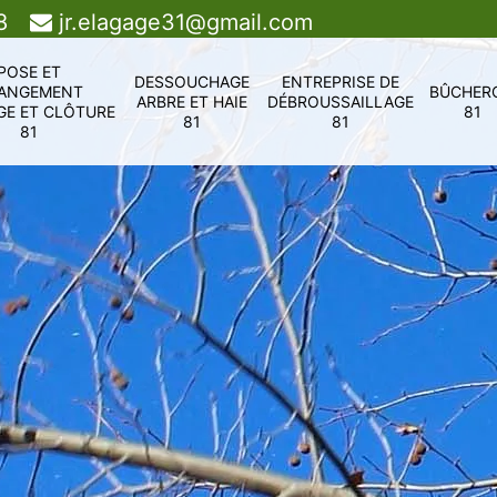
8
jr.elagage31@gmail.com
POSE ET
DESSOUCHAGE
ENTREPRISE DE
ANGEMENT
BÛCHER
ARBRE ET HAIE
DÉBROUSSAILLAGE
GE ET CLÔTURE
81
81
81
81