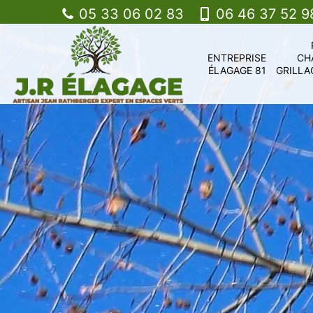
05 33 06 02 83
06 46 37 52 9
ENTREPRISE
CH
ÉLAGAGE 81
GRILLA