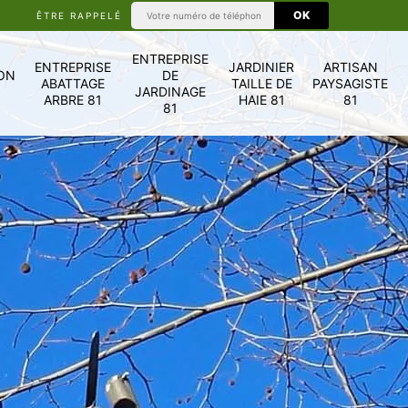
ÊTRE RAPPELÉ
ENTREPRISE
ENTREPRISE
JARDINIER
ARTISAN
ON
DE
ABATTAGE
TAILLE DE
PAYSAGISTE
JARDINAGE
ARBRE 81
HAIE 81
81
81