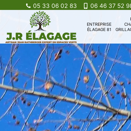
05 33 06 02 83
06 46 37 52 9
ENTREPRISE
CH
ÉLAGAGE 81
GRILLA