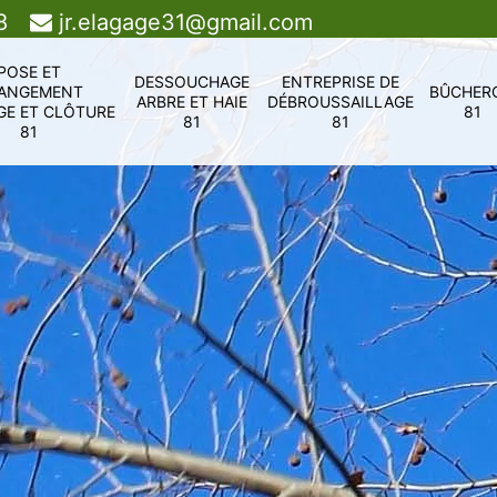
8
jr.elagage31@gmail.com
POSE ET
DESSOUCHAGE
ENTREPRISE DE
ANGEMENT
BÛCHER
ARBRE ET HAIE
DÉBROUSSAILLAGE
GE ET CLÔTURE
81
81
81
81