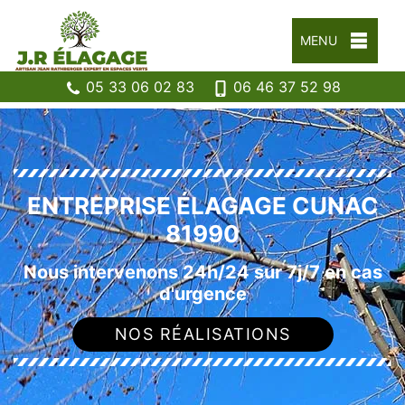
MENU
05 33 06 02 83
06 46 37 52 98
ENTREPRISE ÉLAGAGE CUNAC
81990
Nous intervenons 24h/24 sur 7j/7 en cas
d'urgence
NOS RÉALISATIONS