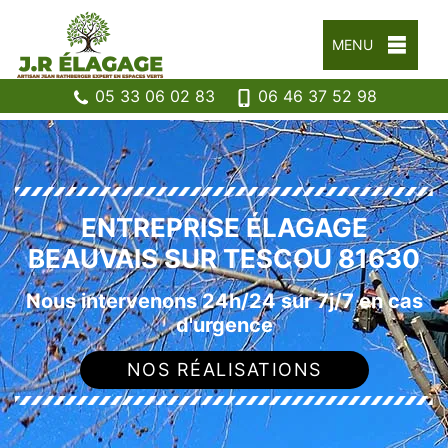
MENU
05 33 06 02 83
06 46 37 52 98
ENTREPRISE ÉLAGAGE
BEAUVAIS SUR TESCOU 81630
Nous intervenons 24h/24 sur 7j/7 en cas
d'urgence
NOS RÉALISATIONS