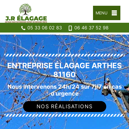
MENU
05 33 06 02 83
06 46 37 52 98
ENTREPRISE ÉLAGAGE ARTHES
81160
Nous intervenons 24h/24 sur 7j/7 en cas
d'urgence
NOS RÉALISATIONS