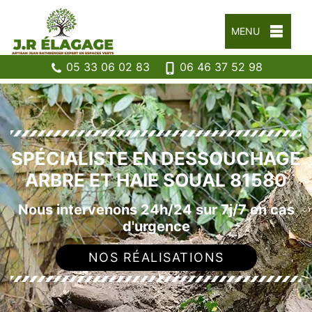
MENU
05 33 06 02 83
06 46 37 52 98
SPÉCIALISTE EN DESSOUCHAGE
ARBRE ET HAIE SOUAL 81580
Nous intervenons 24h/24 sur 7j/7 en cas
d'urgence
NOS RÉALISATIONS