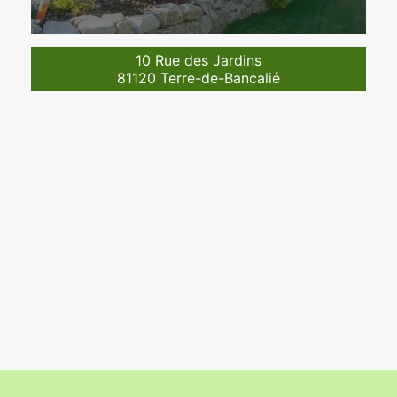
10 Rue des Jardins
81120 Terre-de-Bancalié