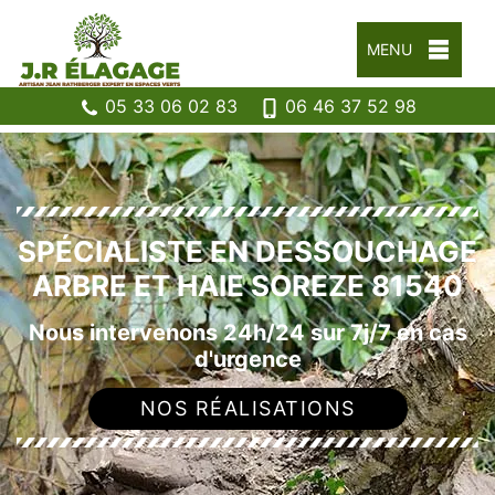
MENU
05 33 06 02 83
06 46 37 52 98
SPÉCIALISTE EN DESSOUCHAGE
ARBRE ET HAIE SOREZE 81540
Nous intervenons 24h/24 sur 7j/7 en cas
d'urgence
NOS RÉALISATIONS