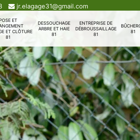
8
jr.elagage31@gmail.com
POSE ET
DESSOUCHAGE
ENTREPRISE DE
ANGEMENT
BÛCHER
ARBRE ET HAIE
DÉBROUSSAILLAGE
GE ET CLÔTURE
81
81
81
81