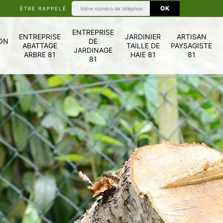
ÊTRE RAPPELÉ
ENTREPRISE
ENTREPRISE
JARDINIER
ARTISAN
ON
DE
ABATTAGE
TAILLE DE
PAYSAGISTE
JARDINAGE
ARBRE 81
HAIE 81
81
81