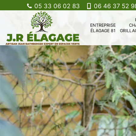
05 33 06 02 83
06 46 37 52 9
ENTREPRISE
CH
ÉLAGAGE 81
GRILLA