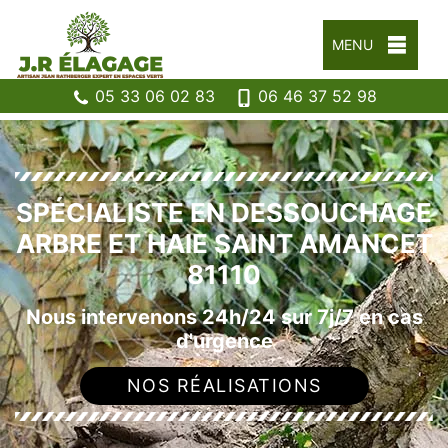
MENU
05 33 06 02 83
06 46 37 52 98
SPÉCIALISTE EN DESSOUCHAGE
ARBRE ET HAIE SAINT AMANCET
81110
Nous intervenons 24h/24 sur 7j/7 en cas
d'urgence
NOS RÉALISATIONS