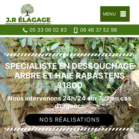
MENU
05 33 06 02 83
06 46 37 52 98
SPÉCIALISTE EN DESSOUCHAGE
ARBRE ET HAIE RABASTENS
81800
Nous intervenons 24h/24 sur 7j/7 en cas
d'urgence
NOS RÉALISATIONS