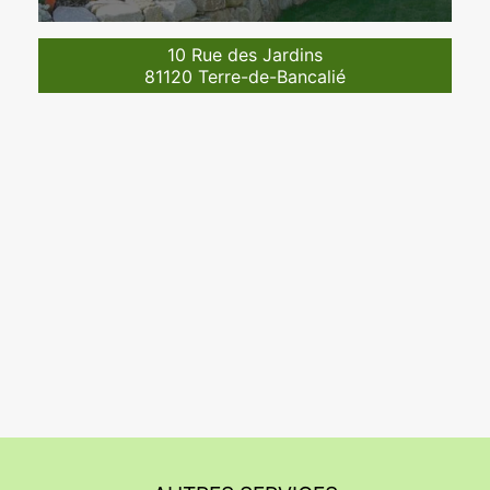
10 Rue des Jardins
81120 Terre-de-Bancalié