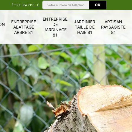
ÊTRE RAPPELÉ
ENTREPRISE
ENTREPRISE
JARDINIER
ARTISAN
ON
DE
ABATTAGE
TAILLE DE
PAYSAGISTE
JARDINAGE
ARBRE 81
HAIE 81
81
81