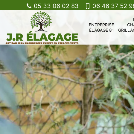
05 33 06 02 83
06 46 37 52 9
ENTREPRISE
CH
ÉLAGAGE 81
GRILLA