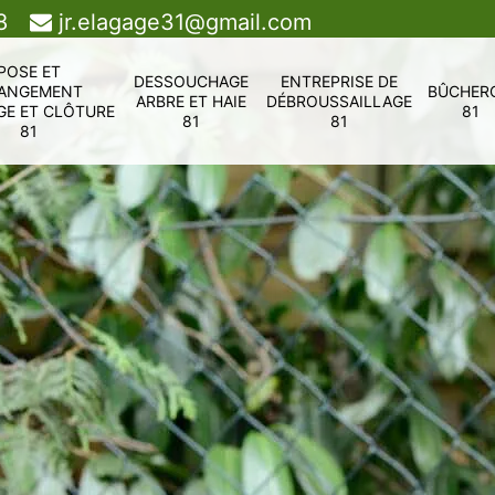
8
jr.elagage31@gmail.com
POSE ET
DESSOUCHAGE
ENTREPRISE DE
ANGEMENT
BÛCHER
ARBRE ET HAIE
DÉBROUSSAILLAGE
GE ET CLÔTURE
81
81
81
81