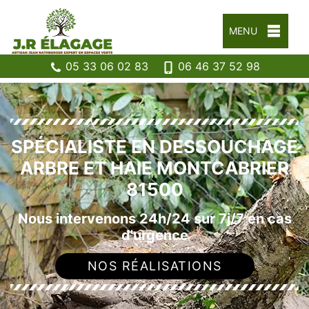
MENU
05 33 06 02 83
06 46 37 52 98
SPÉCIALISTE EN DESSOUCHAGE
ARBRE ET HAIE MONTCABRIER
81500
Nous intervenons 24h/24 sur 7j/7 en cas
d'urgence
NOS RÉALISATIONS