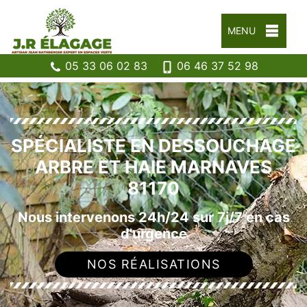
MENU
05 33 06 02 83
06 46 37 52 98
SPÉCIALISTE EN DESSOUCHAGE
ARBRE ET HAIE MARNAVES
81170
Nous intervenons 24h/24 sur 7j/7 en cas
d'urgence
NOS RÉALISATIONS