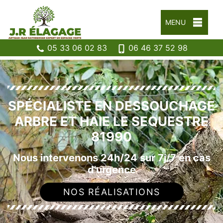
MENU
05 33 06 02 83
06 46 37 52 98
SPÉCIALISTE EN DESSOUCHAGE
ARBRE ET HAIE LE SEQUESTRE
81990
Nous intervenons 24h/24 sur 7j/7 en cas
d'urgence
NOS RÉALISATIONS