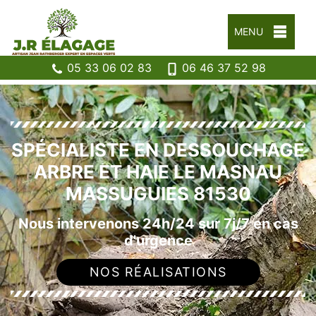
MENU
05 33 06 02 83
06 46 37 52 98
SPÉCIALISTE EN DESSOUCHAGE
ARBRE ET HAIE LE MASNAU
MASSUGUIES 81530
Nous intervenons 24h/24 sur 7j/7 en cas
d'urgence
NOS RÉALISATIONS