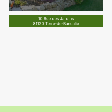
10 Rue des Jardins
81120 Terre-de-Bancalié