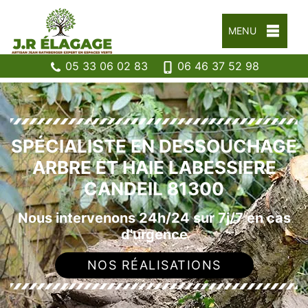
MENU
05 33 06 02 83
06 46 37 52 98
SPÉCIALISTE EN DESSOUCHAGE
ARBRE ET HAIE LABESSIERE
CANDEIL 81300
Nous intervenons 24h/24 sur 7j/7 en cas
d'urgence
NOS RÉALISATIONS