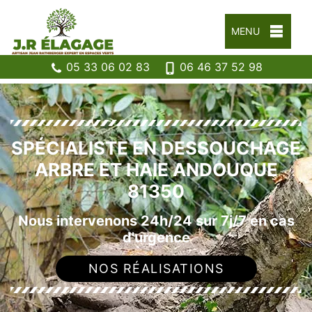
MENU
05 33 06 02 83
06 46 37 52 98
SPÉCIALISTE EN DESSOUCHAGE
ARBRE ET HAIE ANDOUQUE
81350
Nous intervenons 24h/24 sur 7j/7 en cas
d'urgence
NOS RÉALISATIONS