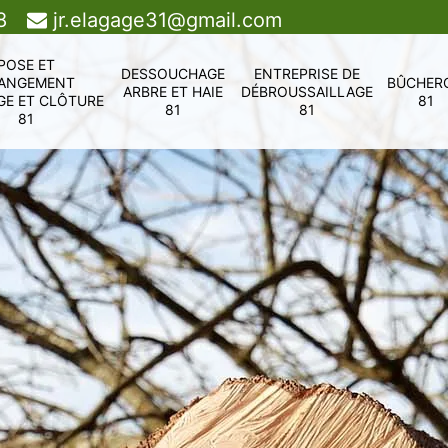
8
jr.elagage31@gmail.com
POSE ET
DESSOUCHAGE
ENTREPRISE DE
ANGEMENT
BÛCHER
ARBRE ET HAIE
DÉBROUSSAILLAGE
GE ET CLÔTURE
81
81
81
81