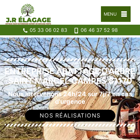
MENU
05 33 06 02 83
06 46 37 52 98
ENTREPRISE ABATTAGE D'ARBRE
SAINT MARCEL CAMPES 81170
Nous intervenons 24h/24 sur 7j/7 en cas
d'urgence
NOS RÉALISATIONS