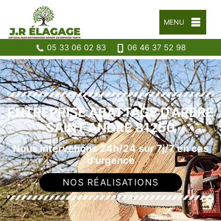
MENU
05 33 06 02 83
06 46 37 52 98
ENTREPRISE ABATTAGE D'ARBRE
SAINT ANDRE 81250
Nous intervenons 24h/24 sur 7j/7 en cas
d'urgence
NOS RÉALISATIONS