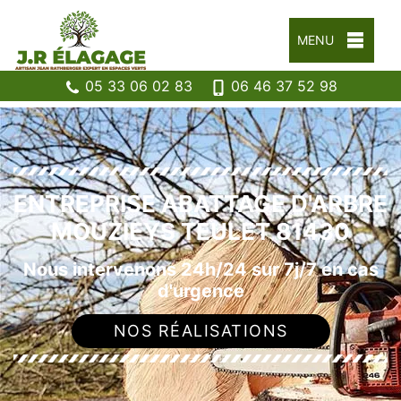
MENU
05 33 06 02 83
06 46 37 52 98
ENTREPRISE ABATTAGE D'ARBRE
MOUZIEYS TEULET 81430
Nous intervenons 24h/24 sur 7j/7 en cas
d'urgence
NOS RÉALISATIONS