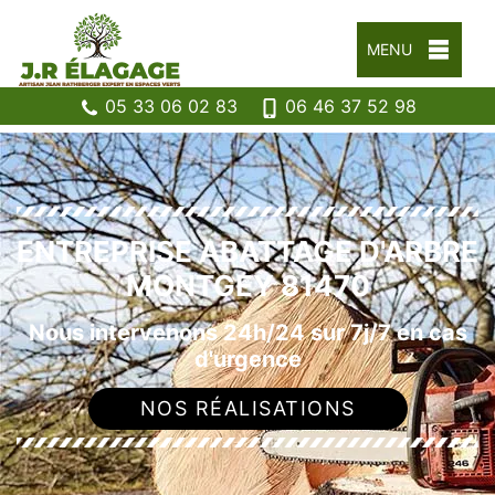
MENU
05 33 06 02 83
06 46 37 52 98
ENTREPRISE ABATTAGE D'ARBRE
MONTGEY 81470
Nous intervenons 24h/24 sur 7j/7 en cas
d'urgence
NOS RÉALISATIONS