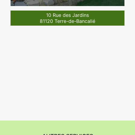
10 Rue des Jardins
81120 Terre-de-Bancalié