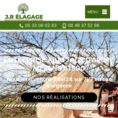
MENU
05 33 06 02 83
06 46 37 52 98
ENTREPRISE ABATTAGE D'ARBRE
MEZENS 81800
Nous intervenons 24h/24 sur 7j/7 en cas
d'urgence
NOS RÉALISATIONS