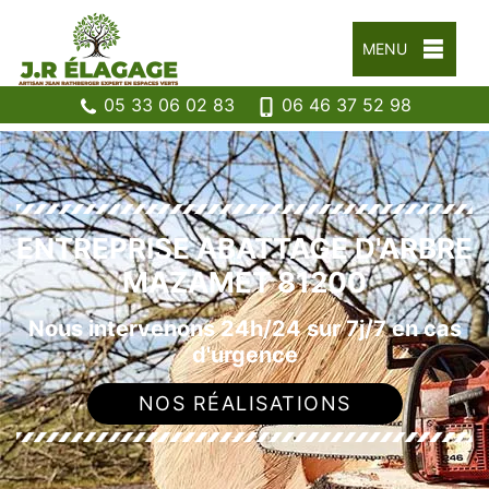
MENU
05 33 06 02 83
06 46 37 52 98
ENTREPRISE ABATTAGE D'ARBRE
MAZAMET 81200
Nous intervenons 24h/24 sur 7j/7 en cas
d'urgence
NOS RÉALISATIONS