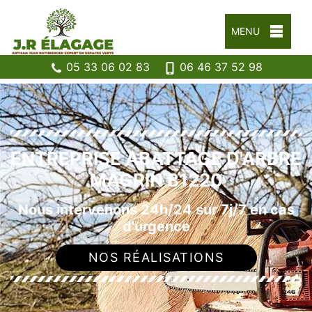
MENU
05 33 06 02 83
06 46 37 52 98
ENTREPRISE ABATTAGE D'ARBRE
MAGRIN 81220
Nous intervenons 24h/24 sur 7j/7 en cas
d'urgence
NOS RÉALISATIONS