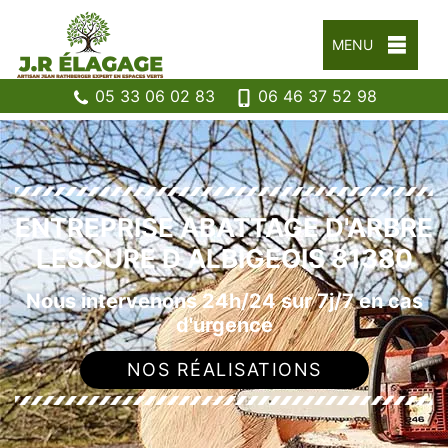
MENU
05 33 06 02 83
06 46 37 52 98
ENTREPRISE ABATTAGE D'ARBRE
LESCURE D ALBIGEOIS 81380
Nous intervenons 24h/24 sur 7j/7 en cas
d'urgence
NOS RÉALISATIONS