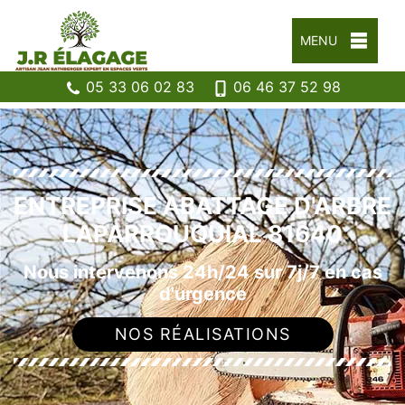
MENU
05 33 06 02 83
06 46 37 52 98
ENTREPRISE ABATTAGE D'ARBRE
LAPARROUQUIAL 81640
Nous intervenons 24h/24 sur 7j/7 en cas
d'urgence
NOS RÉALISATIONS