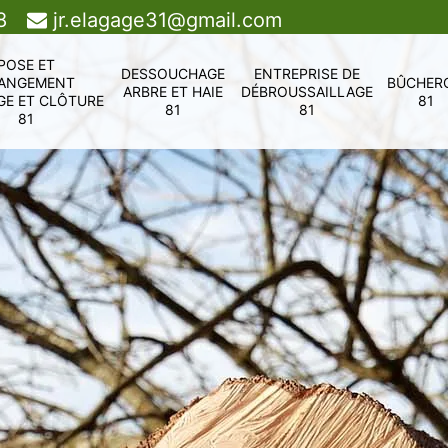
8
jr.elagage31@gmail.com
POSE ET
DESSOUCHAGE
ENTREPRISE DE
ANGEMENT
BÛCHER
ARBRE ET HAIE
DÉBROUSSAILLAGE
GE ET CLÔTURE
81
81
81
81