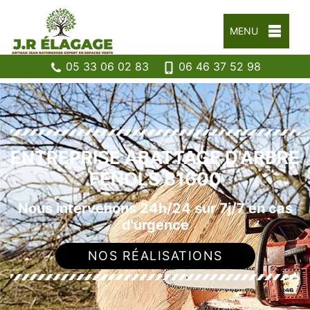
MENU
05 33 06 02 83
06 46 37 52 98
ENTREPRISE ABATTAGE D'ARBRE
FENOLS 81600
Nous intervenons 24h/24 sur 7j/7 en cas
d'urgence
NOS RÉALISATIONS