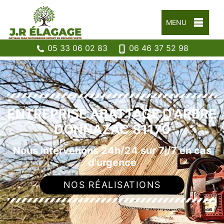
MENU
05 33 06 02 83
06 46 37 52 98
ENTREPRISE ABATTAGE D'ARBRE
DONNAZAC 81170
Nous intervenons 24h/24 sur 7j/7 en cas
d'urgence
NOS RÉALISATIONS