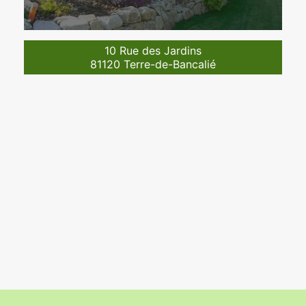
10 Rue des Jardins
81120 Terre-de-Bancalié