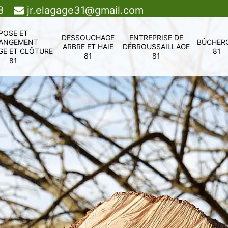
8
jr.elagage31@gmail.com
POSE ET
DESSOUCHAGE
ENTREPRISE DE
ANGEMENT
BÛCHER
ARBRE ET HAIE
DÉBROUSSAILLAGE
GE ET CLÔTURE
81
81
81
81