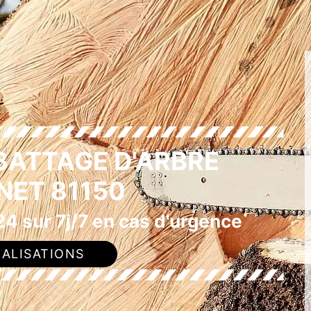
BATTAGE D'ARBRE
NET 81150
4 sur 7j/7 en cas d'urgence
ALISATIONS