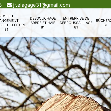
8
jr.elagage31@gmail.com
POSE ET
DESSOUCHAGE
ENTREPRISE DE
ANGEMENT
BÛCHER
ARBRE ET HAIE
DÉBROUSSAILLAGE
GE ET CLÔTURE
81
81
81
81