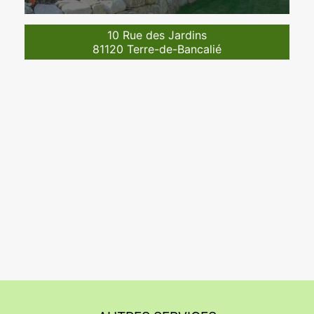
10 Rue des Jardins
81120 Terre-de-Bancalié