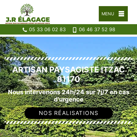
MENU
05 33 06 02 83
06 46 37 52 98
ARTISAN PAYSAGISTE ITZAC
81170
Nous intervenons 24h/24 sur 7j/7 en cas
d'urgence
NOS RÉALISATIONS