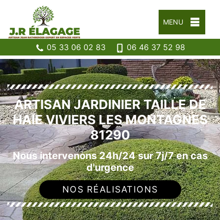
MENU
05 33 06 02 83
06 46 37 52 98
ARTISAN JARDINIER TAILLE DE
HAIE VIVIERS LES MONTAGNES
81290
Nous intervenons 24h/24 sur 7j/7 en cas
d'urgence
NOS RÉALISATIONS