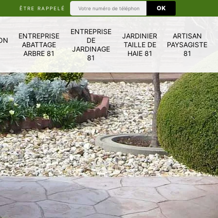
ÊTRE RAPPELÉ
ENTREPRISE
ENTREPRISE
JARDINIER
ARTISAN
ON
DE
ABATTAGE
TAILLE DE
PAYSAGISTE
JARDINAGE
ARBRE 81
HAIE 81
81
81