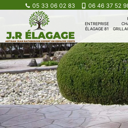
05 33 06 02 83
06 46 37 52 9
ENTREPRISE
CH
ÉLAGAGE 81
GRILLA