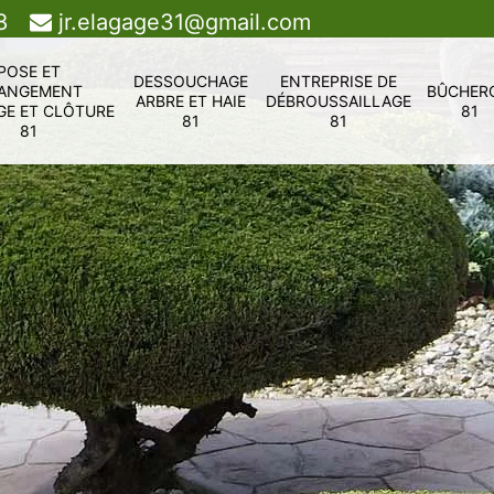
8
jr.elagage31@gmail.com
POSE ET
DESSOUCHAGE
ENTREPRISE DE
ANGEMENT
BÛCHER
ARBRE ET HAIE
DÉBROUSSAILLAGE
GE ET CLÔTURE
81
81
81
81