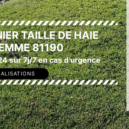
IER TAILLE DE HAIE
GEMME 81190
4 sur 7j/7 en cas d'urgence
ALISATIONS