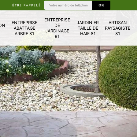
ÊTRE RAPPELÉ
ENTREPRISE
ENTREPRISE
JARDINIER
ARTISAN
ON
DE
ABATTAGE
TAILLE DE
PAYSAGISTE
JARDINAGE
ARBRE 81
HAIE 81
81
81