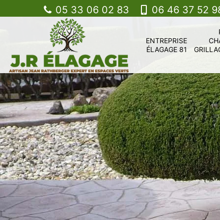
05 33 06 02 83
06 46 37 52 9
ENTREPRISE
CH
ÉLAGAGE 81
GRILLA