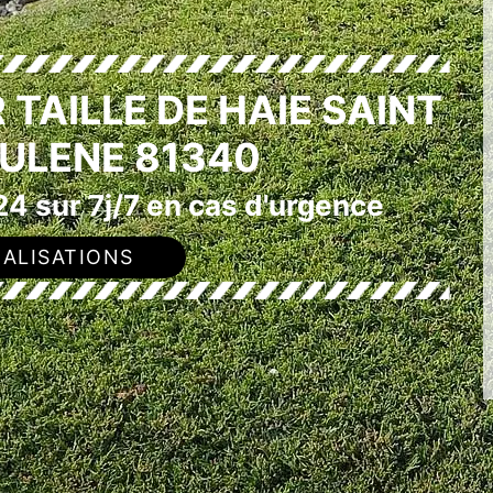
 TAILLE DE HAIE SAINT
AULENE 81340
4 sur 7j/7 en cas d'urgence
ALISATIONS