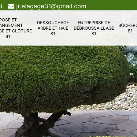
8
jr.elagage31@gmail.com
POSE ET
DESSOUCHAGE
ENTREPRISE DE
ANGEMENT
BÛCHER
ARBRE ET HAIE
DÉBROUSSAILLAGE
GE ET CLÔTURE
81
81
81
81