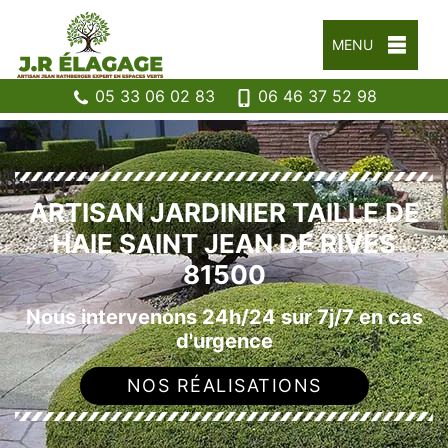
MENU
05 33 06 02 83
06 46 37 52 98
ARTISAN JARDINIER TAILLE DE
HAIE SAINT JEAN DE RIVES
81500
Nous intervenons 24h/24 sur 7j/7 en cas
d'urgence
NOS RÉALISATIONS