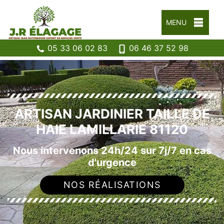
MENU
05 33 06 02 83
06 46 37 52 98
ARTISAN JARDINIER TAILLE DE
HAIE LAMILLARIE 81120
Nous intervenons 24h/24 sur 7j/7 en cas
d'urgence
NOS RÉALISATIONS