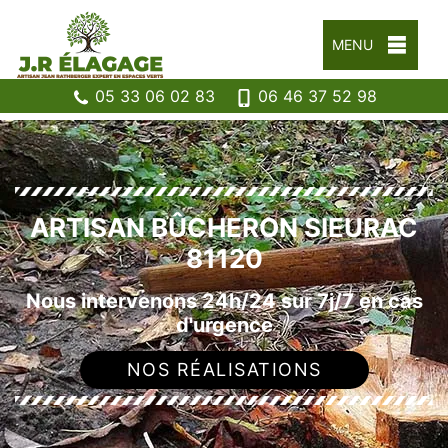
MENU
05 33 06 02 83
06 46 37 52 98
ARTISAN BÛCHERON SIEURAC
81120
Nous intervenons 24h/24 sur 7j/7 en cas
d'urgence
NOS RÉALISATIONS