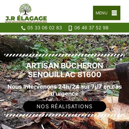
MENU
05 33 06 02 83
06 46 37 52 98
ARTISAN BÛCHERON
SENOUILLAC 81600
Nous intervenons 24h/24 sur 7j/7 en cas
d'urgence
NOS RÉALISATIONS