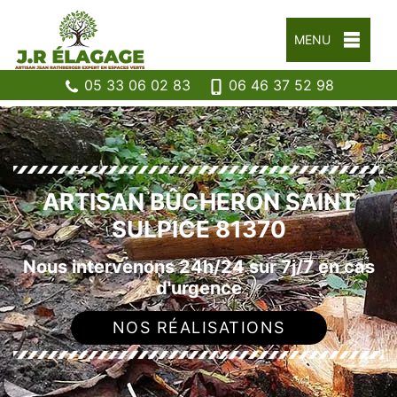
MENU
05 33 06 02 83
06 46 37 52 98
ARTISAN BÛCHERON SAINT
SULPICE 81370
Nous intervenons 24h/24 sur 7j/7 en cas
d'urgence
NOS RÉALISATIONS