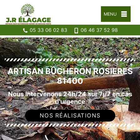
MENU
05 33 06 02 83
06 46 37 52 98
ARTISAN BÛCHERON ROSIERES
81400
Nous intervenons 24h/24 sur 7j/7 en cas
d'urgence
NOS RÉALISATIONS