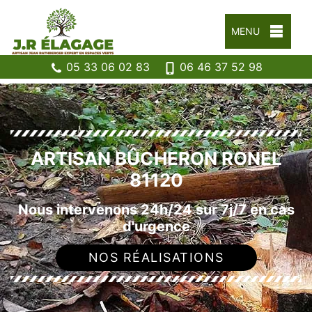
MENU
05 33 06 02 83
06 46 37 52 98
ARTISAN BÛCHERON RONEL
81120
Nous intervenons 24h/24 sur 7j/7 en cas
d'urgence
NOS RÉALISATIONS