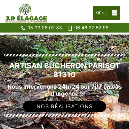
MENU
05 33 06 02 83
06 46 37 52 98
ARTISAN BÛCHERON PARISOT
81310
Nous intervenons 24h/24 sur 7j/7 en cas
d'urgence
NOS RÉALISATIONS