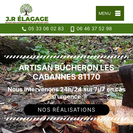
MENU
05 33 06 02 83
06 46 37 52 98
ARTISAN BÛCHERON LES
CABANNES 81170
Nous intervenons 24h/24 sur 7j/7 en cas
d'urgence
NOS RÉALISATIONS