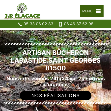
MENU
05 33 06 02 83
06 46 37 52 98
ARTISAN BÛCHERON
LABASTIDE SAINT GEORGES
81500
Nous intervenons 24h/24 sur 7j/7 en cas
d'urgence
NOS RÉALISATIONS