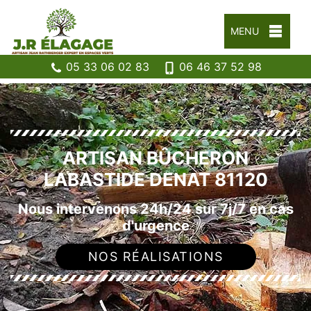
MENU
05 33 06 02 83
06 46 37 52 98
ARTISAN BÛCHERON
LABASTIDE DENAT 81120
Nous intervenons 24h/24 sur 7j/7 en cas
d'urgence
NOS RÉALISATIONS