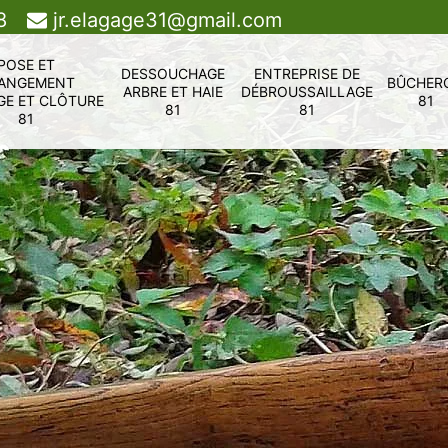
8
jr.elagage31@gmail.com
POSE ET
DESSOUCHAGE
ENTREPRISE DE
ANGEMENT
BÛCHER
ARBRE ET HAIE
DÉBROUSSAILLAGE
GE ET CLÔTURE
81
81
81
81