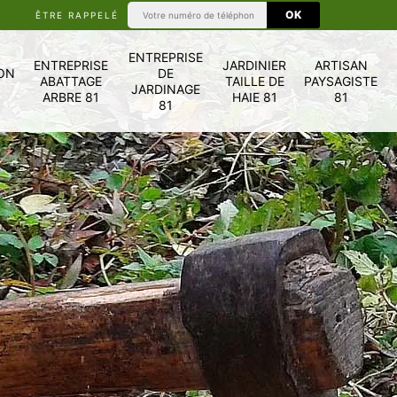
ÊTRE RAPPELÉ
ENTREPRISE
ENTREPRISE
JARDINIER
ARTISAN
ON
DE
ABATTAGE
TAILLE DE
PAYSAGISTE
JARDINAGE
ARBRE 81
HAIE 81
81
81