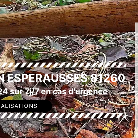
N ESPERAUSSES 81260
4 sur 7j/7 en cas d'urgence
ALISATIONS