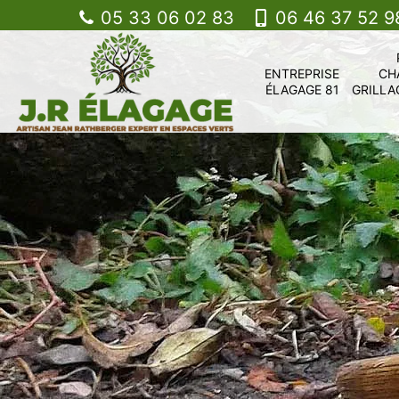
05 33 06 02 83
06 46 37 52 9
ENTREPRISE
CH
ÉLAGAGE 81
GRILLA